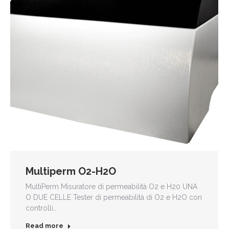
Multiperm O2-H2O
MultiPerm Misuratore di permeabilità O2 e H20 UNA
O DUE CELLE Tester di permeabilità di O2 e H2O con
controlli…
Read more