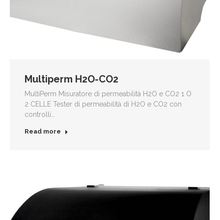
Multiperm H2O-CO2
MultiPerm Misuratore di permeabilità H2O e CO2 1 O
2 CELLE Tester di permeabilità di H2O e CO2 con
controlli…
Read more