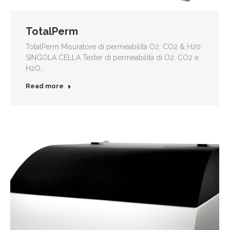
TotalPerm
TotalPerm Misuratore di permeabilità O2, CO2 & H20
SINGOLA CELLA Tester di permeabilità di O2, CO2 e
H2O…
Read more