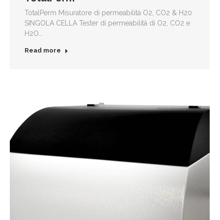
TotalPerm Misuratore di permeabilità O2, CO2 & H20
SINGOLA CELLA Tester di permeabilità di O2, CO2 e
H2O…
Read more