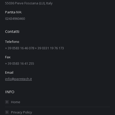
55036 Pieve Fosciana (LU), Italy
Partita IVA:
02434960460
Contatti
Telefono
+ 39 0583 16 46 078 + 39 0331 19 76 173
Fax
+ 39 0583 16 41 255
Email
info@permtech.it
INFO
Home
Privacy Policy