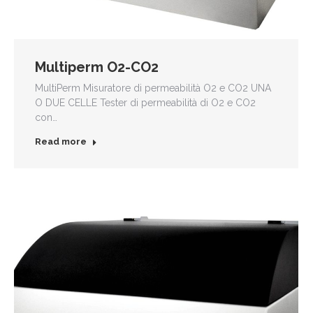
Multiperm O2-CO2
MultiPerm Misuratore di permeabilità O2 e CO2 UNA
O DUE CELLE Tester di permeabilità di O2 e CO2
con…
Read more