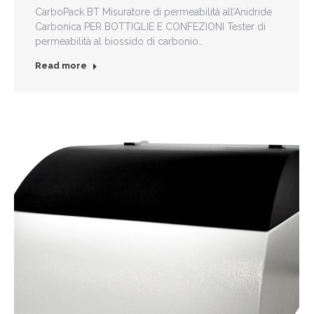
CarboPack BT Misuratore di permeabilità all’Anidride
Carbonica PER BOTTIGLIE E CONFEZIONI Tester di
permeabilità al biossido di carbonio…
Read more