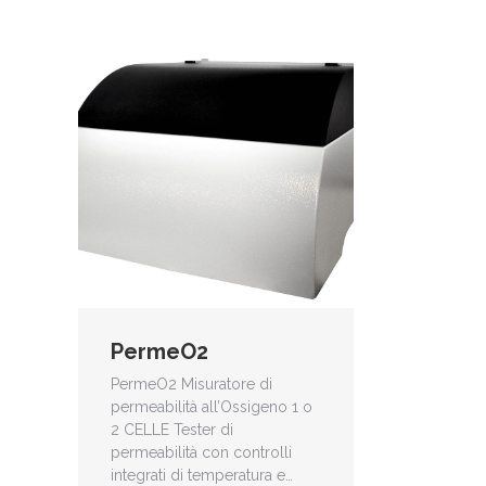
PermeO2
PermeO2 Misuratore di
permeabilità all’Ossigeno 1 o
2 CELLE Tester di
permeabilità con controlli
integrati di temperatura e…