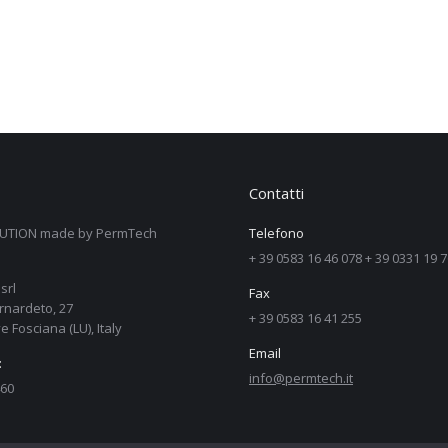
Contatti
UTION made by PermTech
Telefono
+ 39 0583 16 46 078 + 39 0331 19 
srl
Fax
rnardeto, 27
+ 39 0583 16 41 255
e Fosciana (LU), Italy
Email
:
info@permtech.it
60