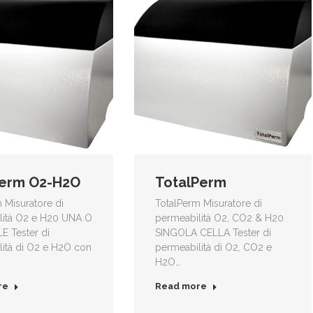
perm O2-H2O
TotalPerm
 Misuratore di
TotalPerm Misuratore di
lità O2 e H20 UNA O
permeabilità O2, CO2 & H20
E Tester di
SINGOLA CELLA Tester di
lità di O2 e H2O con
permeabilità di O2, CO2 e
H2O…
re
Read more