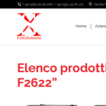
+ 39 0583 16 46 078 / + 39 0331 19 76 173
Via Per 
Home
Azien
Elenco prodott
F2622”