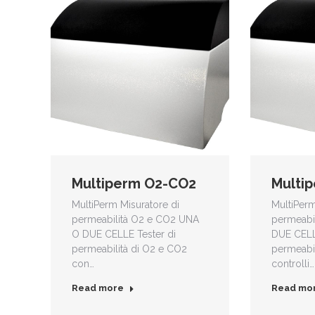
Multiperm O2-CO2
Multi
MultiPerm Misuratore di
MultiPerm
permeabilità O2 e CO2 UNA
permeabi
O DUE CELLE Tester di
DUE CELL
permeabilità di O2 e CO2
permeabi
con…
controlli…
Read more
Read mo