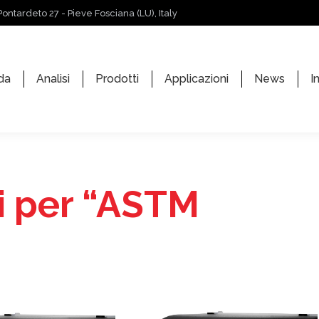
Pontardeto 27 - Pieve Fosciana (LU), Italy
da
Analisi
Prodotti
Applicazioni
News
I
i per “ASTM