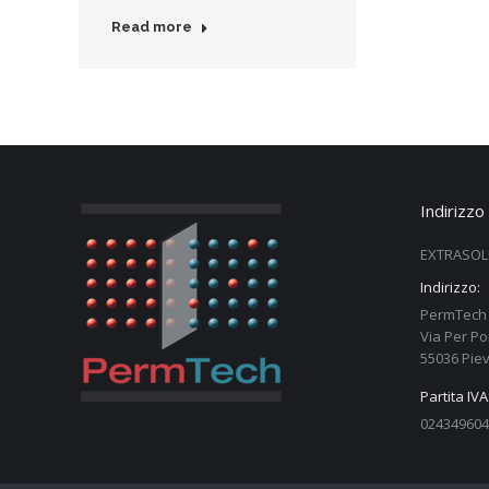
Read more
Indirizzo
EXTRASOL
Indirizzo:
PermTech 
Via Per Po
55036 Piev
Partita IVA
024349604