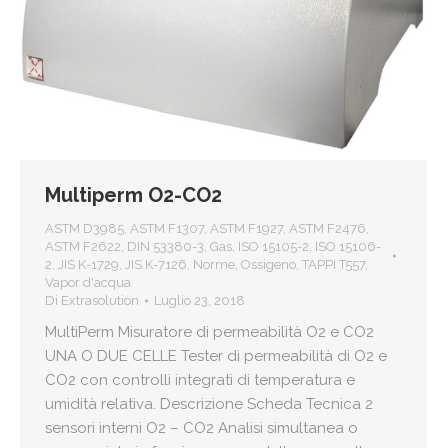
Multiperm O2-CO2
ASTM D3985
,
ASTM F1307
,
ASTM F1927
,
ASTM F2476
,
ASTM F2622
,
DIN 53380-3
,
Gas
,
ISO 15105-2
,
ISO 15106-
2
,
JIS K-1729
,
JIS K-7126
,
Norme
,
Ossigeno
,
TAPPI T557
,
Vapor d'acqua
Di
Extrasolution
Luglio 23, 2018
MultiPerm Misuratore di permeabilità O2 e CO2
UNA O DUE CELLE Tester di permeabilità di O2 e
CO2 con controlli integrati di temperatura e
umidità relativa. Descrizione Scheda Tecnica 2
sensori interni O2 – CO2 Analisi simultanea o