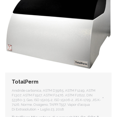
TotalPerm
Anidride carbonica
,
ASTM D3985
,
ASTM F1249
,
ASTM
F1307
,
ASTM F1927
,
ASTM F2476
,
ASTM F2622
,
DIN
53380-3
,
Gas
,
ISO 15105-2
,
ISO 15106-2
,
JIS K-1729
,
JIS K-
7126
,
Norme
,
Ossigeno
,
TAPPI T557
,
Vapor d'acqua
Di
Extrasolution
Luglio 23, 2018