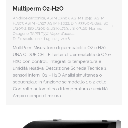
Multiperm O2-H2O
Anidride carbonica
,
ASTM D3985
,
ASTM F1249
,
ASTM
F1307
,
ASTM F1927
,
ASTM F2622
,
DIN 53380-3
,
Gas
,
ISO
15105-2
,
ISO 15106-2
,
JIS K-1729
,
JIS K-7126
,
Norme
,
Ossigeno
,
TAPPI T557
,
Vapor d'acqua
Di
Extrasolution
Luglio 23, 2018
MultiPerm Misuratore di permeabilità O2 e H20
UNA O DUE CELLE Tester di permeabilità di O2 e
H2O con controlli integrati di temperatura e
umidità relativa. Descrizione Scheda Tecnica 2
sensori interni O2 – H2O Analisi simultanea o
sequenziale in funzione se modello 1 o 2 celle
Controllo automatico di temperatura e umidità
Ampio campo di misura…