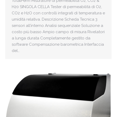
TotalPerm Misuratore di permeabilità O2, CO2 &
H20 SINGOLA CELLA Tester di permeabilità di O2,
CO2 e H2O con controlli integrati di temperatura e
umidità relativa. Descrizione Scheda Tecnica 3
sensori all’interno Analisi sequenziale Soluzione a
costo più basso Ampio campo di misura Rivelatori
a lunga durata Completamente gestito da
software Compensazione barometrica Interfaccia
del…