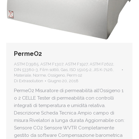
PermeO2
ASTM D3985
,
ASTM F1307
,
ASTM F1927
,
ASTM F2622
,
DIN 53380-3
,
Film sottili
,
Gas
,
ISO 15105-2
,
JIS K-7126
,
Materiale
,
Norme
,
Ossigeno
,
Perm o2
Di
Extrasolution
Giugno 20, 2018
PermeO2 Misuratore di permeabilità all’Ossigeno 1
o 2 CELLE Tester di permeabilità con controlli
integrati di temperatura e umidità relativa.
Descrizione Scheda Tecnica Ampio campo di
misura Rivelatori a lunga durata Aggiornabile con:
Sensore CO2 Sensore WVTR Completamente
gestito da software Compensazione barometrica