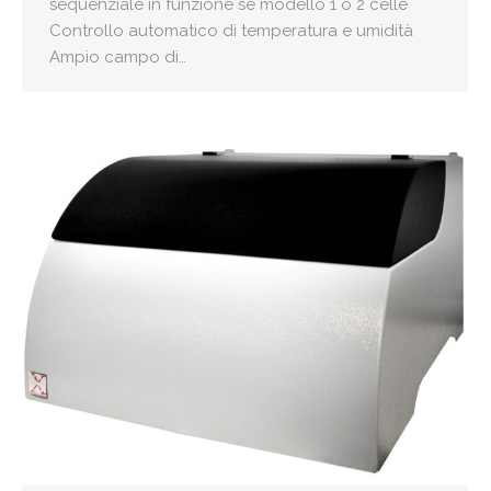
sequenziale in funzione se modello 1 o 2 celle
Controllo automatico di temperatura e umidità
Ampio campo di…