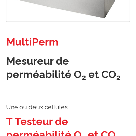
MultiPerm
Mesureur de
perméabilité O
et CO
2
2
Une ou deux cellules
T Testeur de
perméabilité O
et CO