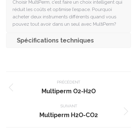
Choisir MultiPerm, c’est faire un choix intelligent qui
réduit les coûts et optimise l’espace. Pourquoi
acheter deux instruments différents quand vous
pouvez tout avoir dans un seul avec MultiPerm?
Spécifications techniques
Navigation
PRÉCÉDENT
de
Multiperm O2-H2O
Onglet
précédent
commentaire
SUIVANT
Multiperm H2O-CO2
Projets
similaires