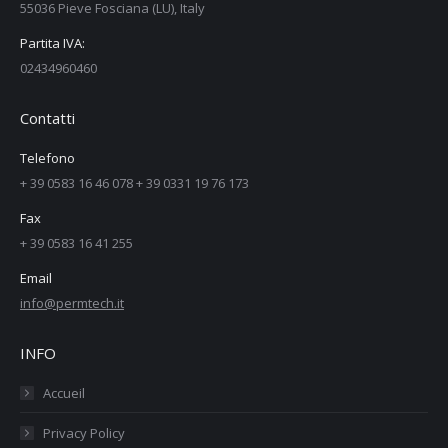
55036 Pieve Fosciana (LU), Italy
Partita IVA:
02434960460
Contatti
Telefono
+ 39 0583 16 46 078 + 39 0331 19 76 173
Fax
+ 39 0583 16 41 255
Email
info@permtech.it
INFO
Accueil
Privacy Policy