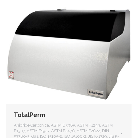
TotalPerm
Anidride Carbonica
,
ASTM D3985
,
ASTM F1249
,
ASTM
F1307
,
ASTM F1927
,
ASTM F2476
,
ASTM F2622
,
DIN
53380-3
,
Gas
,
ISO 15105-2
,
ISO 15106-2
,
JIS K-1729
,
JIS K-