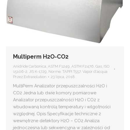
Multiperm H2O-CO2
Anidride Carbonica
,
ASTM F1249
,
ASTM F2476
,
Gas
,
ISO
15106-2
,
JIS K-1729
,
Norme
,
TAPPI T557
,
Vapor d'acqua
Przez
Extrasolution
23 lipca, 2018
MultiPerm Analizator przepuszczalności H2O i
CO2 Jedna lub dwie komory pomiarowe
Analizator przepuszczalności H2O i CO2 z
wbudowaną kontrolą temperatury i wilgotności
względnej. Opis Specyfikacje techniczne 2
wewnętrzne detektory H2O – CO2 Analiza
jednoczesna lub sekwencyjna w zależności od