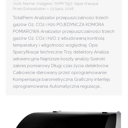
7126
,
Norme
,
Ossigeno
,
TAPPI T557
,
Vapor d'acqua
Przez
Extrasolution
23 lipca, 2018
TotalPerm Analizator przepuszczalności trzech
gazów O2, CO2 i H20 POJEDYNCZA KOMORA
POMIAROWA Analizator przepuszczalności trzech
gazów O2, CO2 i H2O z wbudowaną kontrolą
temperatury i wilgotności względnej. Opis
Specyfikacje techniczne Trzy detektory Analiza
sekwencyjna Najnizsze koszty analizy Szeroki
zakres pomiarowy Długi czas życia detektorów
Całkowicie sterowany przez oprogramowanie
Kompensacja barometryczna Graficzny interfejs
oprogramowania Automatyczna regulacja…