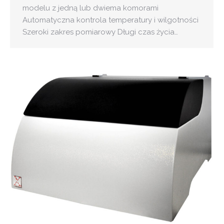
modelu z jedną lub dwiema komorami
Automatyczna kontrola temperatury i wilgotności
Szeroki zakres pomiarowy Długi czas życia…