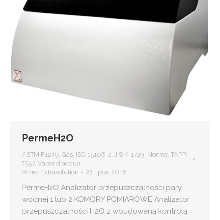
PermeH2O
ASTM F1249
,
Gas
,
ISO 15106-2
,
JIS K-1729
,
Norme
,
TAPPI
T557
,
Vapor d'acqua
Przez
Extrasolution
23 lipca, 2018
PermeH2O Analizator przepuszczalności pary
wodnej 1 lub 2 KOMORY POMIAROWE Analizator
przepuszczalności H2O z wbudowaną kontrolą