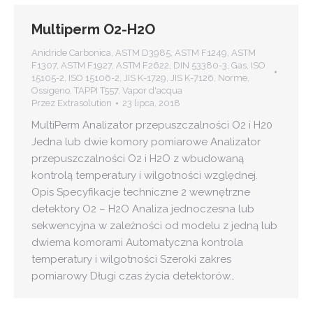
Multiperm O2-H2O
Anidride Carbonica
,
ASTM D3985
,
ASTM F1249
,
ASTM
F1307
,
ASTM F1927
,
ASTM F2622
,
DIN 53380-3
,
Gas
,
ISO
15105-2
,
ISO 15106-2
,
JIS K-1729
,
JIS K-7126
,
Norme
,
Ossigeno
,
TAPPI T557
,
Vapor d'acqua
Przez
Extrasolution
23 lipca, 2018
MultiPerm Analizator przepuszczalności O2 i H20
Jedna lub dwie komory pomiarowe Analizator
przepuszczalności O2 i H2O z wbudowaną
kontrolą temperatury i wilgotności względnej.
Opis Specyfikacje techniczne 2 wewnętrzne
detektory O2 – H2O Analiza jednoczesna lub
sekwencyjna w zależności od modelu z jedną lub
dwiema komorami Automatyczna kontrola
temperatury i wilgotności Szeroki zakres
pomiarowy Długi czas życia detektorów…