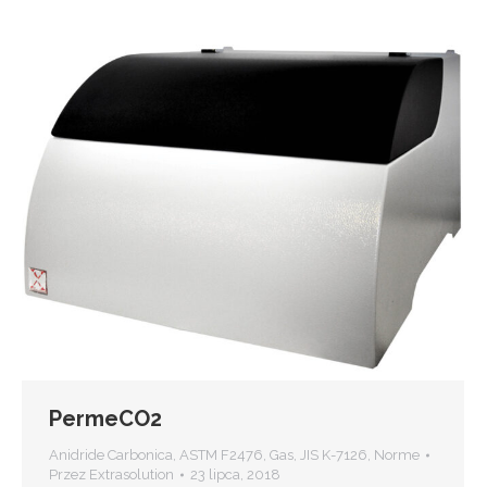
PermeCO2
Anidride Carbonica
,
ASTM F2476
,
Gas
,
JIS K-7126
,
Norme
Przez
Extrasolution
23 lipca, 2018