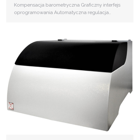
Kompensacja barometryczna Graficzny interfejs
oprogramowania Automatyczna regulacja…