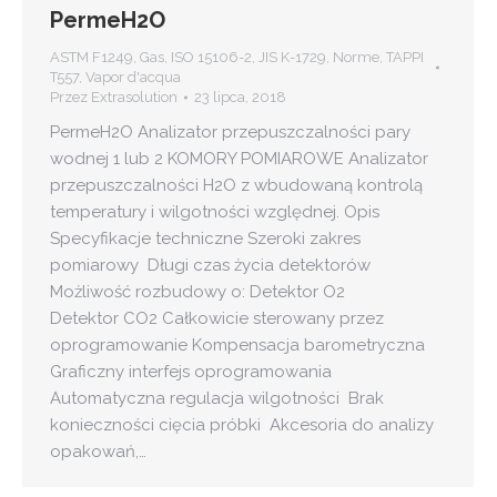
PermeH2O
ASTM F1249
,
Gas
,
ISO 15106-2
,
JIS K-1729
,
Norme
,
TAPPI
T557
,
Vapor d'acqua
Przez
Extrasolution
23 lipca, 2018
PermeH2O Analizator przepuszczalności pary
wodnej 1 lub 2 KOMORY POMIAROWE Analizator
przepuszczalności H2O z wbudowaną kontrolą
temperatury i wilgotności względnej. Opis
Specyfikacje techniczne Szeroki zakres
pomiarowy Długi czas życia detektorów
Możliwość rozbudowy o: Detektor O2
Detektor CO2 Całkowicie sterowany przez
oprogramowanie Kompensacja barometryczna
Graficzny interfejs oprogramowania
Automatyczna regulacja wilgotności Brak
konieczności cięcia próbki Akcesoria do analizy
opakowań,…