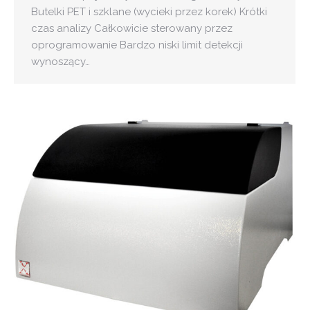
Butelki PET i szklane (wycieki przez korek) Krótki
czas analizy Całkowicie sterowany przez
oprogramowanie Bardzo niski limit detekcji
wynoszący…