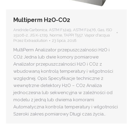
Multiperm H2O-CO2
Anidride Carbonica
,
ASTM F1249
,
ASTM F2476
,
Gas
,
ISO
15106-2
,
JIS K-1729
,
Norme
,
TAPPI T557
,
Vapor d'acqua
Przez
Extrasolution
23 lipca, 2018
MultiPerm Analizator przepuszczalności H2O i
CO2 Jedna lub dwie komory pomiarowe
Analizator przepuszczalności H2O i CO2 z
wbudowaną kontrolą temperatury i wilgotności
względnej. Opis Specyfikacje techniczne 2
wewnętrzne detektory H2O – CO2 Analiza
jednoczesna lub sekwencyjna w zależności od
modelu z jedną lub dwiema komorami
Automatyczna kontrola temperatury i wilgotności
Szeroki zakres pomiarowy Długi czas życia…