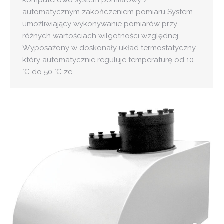
komputerowo system pomiarowy z
automatycznym zakończeniem pomiaru System
umożliwiający wykonywanie pomiarów przy
różnych wartościach wilgotności względnej
Wyposażony w doskonały układ termostatyczny,
który automatycznie reguluje temperaturę od 10
°C do 50 °C ze…