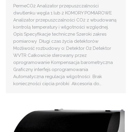
PermeCO2 Analizator przepuszczalności
dwutlenku węgla 1 lub 2 KOMORY POMIAROWE
Analizator przepuszczalności CO2 z wbudowaną
kontrolą temperatury i wilgotności względnej.
Opis Specyfikacje techniczne Szeroki zakres
pomiarowy Długi czas życia detektorów
Możliwość rozbudowy o: Detektor O2 Detektor
WVTR Całkowicie sterowany przez
oprogramowanie Kompensacja barometryczna
Graficzny interfejs oprogramowania
Automatyczna regulacja wilgotności Brak
konieczności cięcia próbki Akcesoria do…