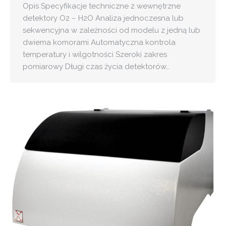
Opis Specyfikacje techniczne 2 wewnętrzne
detektory O2 – H2O Analiza jednoczesna lub
sekwencyjna w zależności od modelu z jedną lub
dwiema komorami Automatyczna kontrola
temperatury i wilgotności Szeroki zakres
pomiarowy Długi czas życia detektorów…