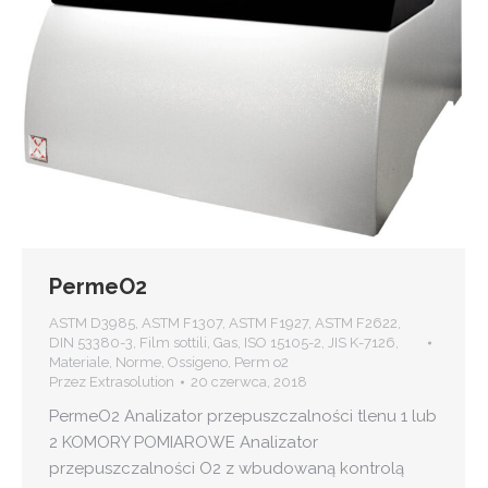
PermeO2
ASTM D3985
,
ASTM F1307
,
ASTM F1927
,
ASTM F2622
,
DIN 53380-3
,
Film sottili
,
Gas
,
ISO 15105-2
,
JIS K-7126
,
Materiale
,
Norme
,
Ossigeno
,
Perm o2
Przez
Extrasolution
20 czerwca, 2018
PermeO2 Analizator przepuszczalności tlenu 1 lub
2 KOMORY POMIAROWE Analizator
przepuszczalności O2 z wbudowaną kontrolą