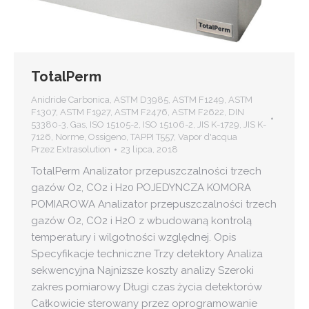
TotalPerm
Anidride Carbonica
,
ASTM D3985
,
ASTM F1249
,
ASTM
F1307
,
ASTM F1927
,
ASTM F2476
,
ASTM F2622
,
DIN
53380-3
,
Gas
,
ISO 15105-2
,
ISO 15106-2
,
JIS K-1729
,
JIS K-
7126
,
Norme
,
Ossigeno
,
TAPPI T557
,
Vapor d'acqua
Przez
Extrasolution
23 lipca, 2018
TotalPerm Analizator przepuszczalności trzech
gazów O2, CO2 i H20 POJEDYNCZA KOMORA
POMIAROWA Analizator przepuszczalności trzech
gazów O2, CO2 i H2O z wbudowaną kontrolą
temperatury i wilgotności względnej. Opis
Specyfikacje techniczne Trzy detektory Analiza
sekwencyjna Najnizsze koszty analizy Szeroki
zakres pomiarowy Długi czas życia detektorów
Całkowicie sterowany przez oprogramowanie