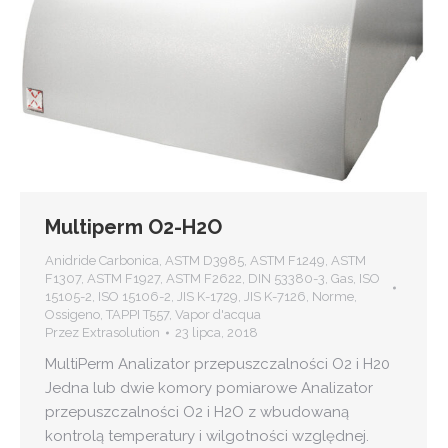
Multiperm O2-H2O
Anidride Carbonica
,
ASTM D3985
,
ASTM F1249
,
ASTM
F1307
,
ASTM F1927
,
ASTM F2622
,
DIN 53380-3
,
Gas
,
ISO
15105-2
,
ISO 15106-2
,
JIS K-1729
,
JIS K-7126
,
Norme
,
Ossigeno
,
TAPPI T557
,
Vapor d'acqua
Przez
Extrasolution
23 lipca, 2018
MultiPerm Analizator przepuszczalności O2 i H20
Jedna lub dwie komory pomiarowe Analizator
przepuszczalności O2 i H2O z wbudowaną
kontrolą temperatury i wilgotności względnej.