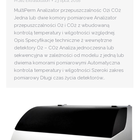
Przez
Extrasolution
23 lipca, 2018
MultiPerm Analizator przepuszczalnośc O2i CO2
Jedna lub dwie komory pomiarowe Analizator
przepuszczalności O2 i CO2 z wbudowaną
kontrolą temperatury i wilgotności względnej.
Opis Specyfikacje techniczne 2 wewnętrzne
detektory O2 – CO2 Analiza jednoczesna lub
sekwencyjna w zależności od modelu z jedną lub
dwiema komorami pomiarowymi Automatyczna
kontrola temperatury i wilgotności Szeroki zakres
pomiarowy Długi czas życia detektorów…