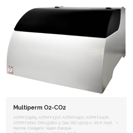
Multiperm O2-CO2
ASTM D3985
,
ASTM F1307
,
ASTM F1927
,
ASTM F2476
,
ASTM F2622
,
DIN 53380-3
,
Gas
,
ISO 15105-2
,
JIS K-7126
,
Norme
,
Ossigeno
,
Vapor d'acqua