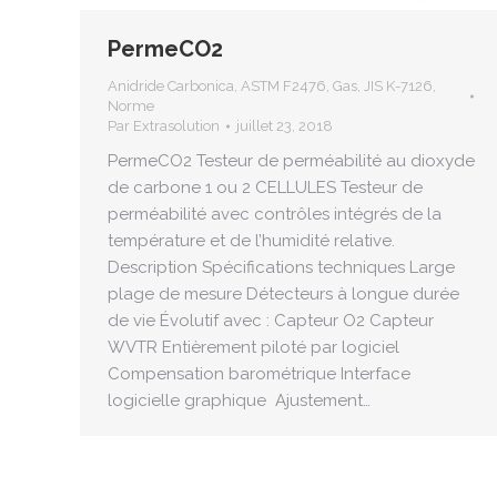
PermeCO2
Anidride Carbonica
,
ASTM F2476
,
Gas
,
JIS K-7126
,
Norme
Par
Extrasolution
juillet 23, 2018
PermeCO2 Testeur de perméabilité au dioxyde
de carbone 1 ou 2 CELLULES Testeur de
perméabilité avec contrôles intégrés de la
température et de l’humidité relative.
Description Spécifications techniques Large
plage de mesure Détecteurs à longue durée
de vie Évolutif avec : Capteur O2 Capteur
WVTR Entièrement piloté par logiciel
Compensation barométrique Interface
logicielle graphique Ajustement…