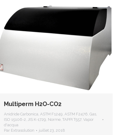
Multiperm H2O-CO2
Anidride Carbonica
,
ASTM F1249
,
ASTM F2476
,
Gas
,
ISO 15106-2
,
JIS K-1729
,
Norme
,
TAPPI T557
,
Vapor
d'acqua
Par
Extrasolution
juillet 23, 2018