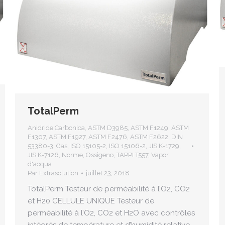
TotalPerm
Anidride Carbonica
,
ASTM D3985
,
ASTM F1249
,
ASTM
F1307
,
ASTM F1927
,
ASTM F2476
,
ASTM F2622
,
DIN
53380-3
,
Gas
,
ISO 15105-2
,
ISO 15106-2
,
JIS K-1729
,
JIS K-7126
,
Norme
,
Ossigeno
,
TAPPI T557
,
Vapor
d'acqua
Par
Extrasolution
juillet 23, 2018
TotalPerm Testeur de perméabilité à l’O2, CO2
et H20 CELLULE UNIQUE Testeur de
perméabilité à l’O2, CO2 et H2O avec contrôles
intégrés de température et d’humidité relative.