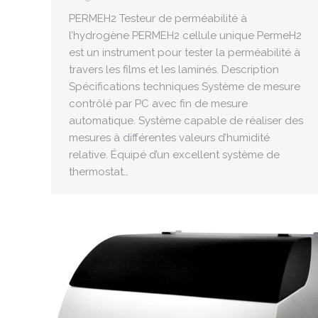
PERMEH2 Testeur de perméabilité à
l’hydrogène PERMEH2 cellule unique PermeH2
est un instrument pour tester la perméabilité à
travers les films et les laminés. Description
Spécifications techniques Système de mesure
contrôlé par PC avec fin de mesure
automatique. Système capable de réaliser des
mesures à différentes valeurs d’humidité
relative. Équipé d’un excellent système de
thermostat…