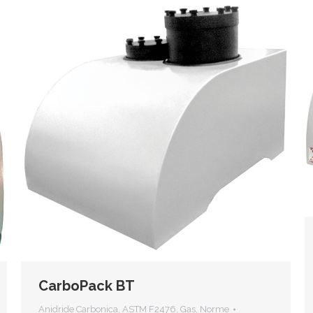
CarboPack BT
Anidride Carbonica
,
ASTM F2476
,
Gas
,
Norme