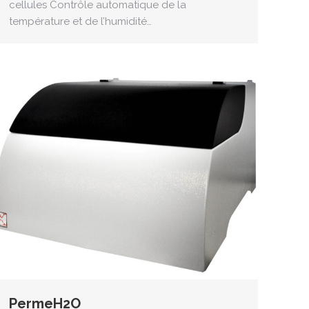
cellules Contrôle automatique de la
température et de l’humidité…
PermeH2O