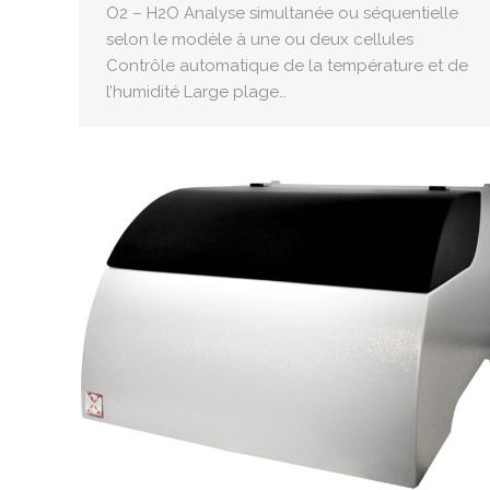
O2 – H2O Analyse simultanée ou séquentielle
selon le modèle à une ou deux cellules
Contrôle automatique de la température et de
l’humidité Large plage…