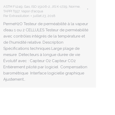
ASTM F1249
,
Gas
,
ISO 15106-2
,
JIS K-1729
,
Norme
,
TAPPI T557
,
Vapor d'acqua
Par
Extrasolution
juillet 23, 2018
PermeH2O Testeur de perméabilité à la vapeur
d’eau 1 ou 2 CELLULES Testeur de perméabilité
avec contrôles intégrés de la température et
de l’humidité relative. Description
Spécifications techniques Large plage de
mesure Détecteurs à longue durée de vie
Évolutif avec : Capteur O2 Capteur CO2
Entièrement piloté par logiciel Compensation
barométrique Interface logicielle graphique
Ajustement…