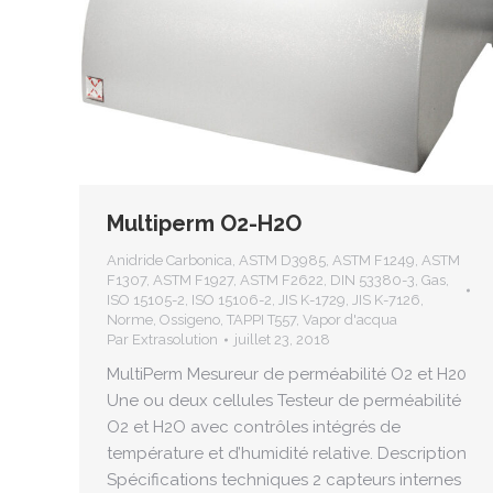
Multiperm O2-H2O
Anidride Carbonica
,
ASTM D3985
,
ASTM F1249
,
ASTM
F1307
,
ASTM F1927
,
ASTM F2622
,
DIN 53380-3
,
Gas
,
ISO 15105-2
,
ISO 15106-2
,
JIS K-1729
,
JIS K-7126
,
Norme
,
Ossigeno
,
TAPPI T557
,
Vapor d'acqua
Par
Extrasolution
juillet 23, 2018
MultiPerm Mesureur de perméabilité O2 et H20
Une ou deux cellules Testeur de perméabilité
O2 et H2O avec contrôles intégrés de
température et d’humidité relative. Description
Spécifications techniques 2 capteurs internes