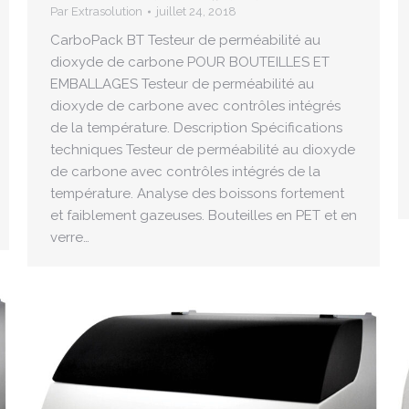
Par
Extrasolution
juillet 24, 2018
CarboPack BT Testeur de perméabilité au
dioxyde de carbone POUR BOUTEILLES ET
EMBALLAGES Testeur de perméabilité au
dioxyde de carbone avec contrôles intégrés
de la température. Description Spécifications
techniques Testeur de perméabilité au dioxyde
de carbone avec contrôles intégrés de la
température. Analyse des boissons fortement
et faiblement gazeuses. Bouteilles en PET et en
verre…