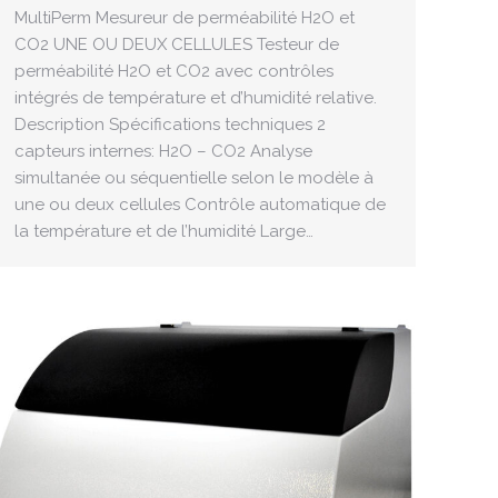
MultiPerm Mesureur de perméabilité H2O et
CO2 UNE OU DEUX CELLULES Testeur de
perméabilité H2O et CO2 avec contrôles
intégrés de température et d’humidité relative.
Description Spécifications techniques 2
capteurs internes: H2O – CO2 Analyse
simultanée ou séquentielle selon le modèle à
une ou deux cellules Contrôle automatique de
la température et de l’humidité Large…