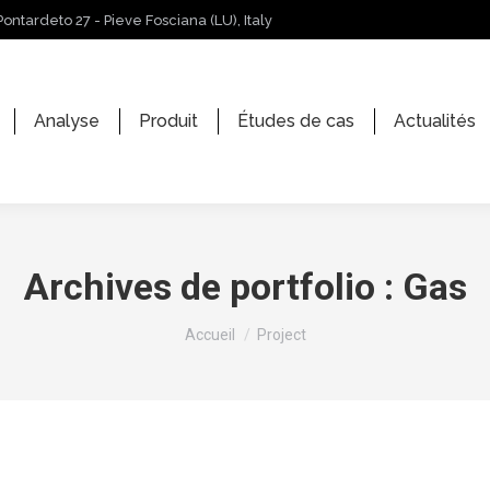
Pontardeto 27 - Pieve Fosciana (LU), Italy
Analyse
Produit
Études de cas
Actualités
Archives de portfolio :
Gas
Vous êtes ici :
Accueil
Project