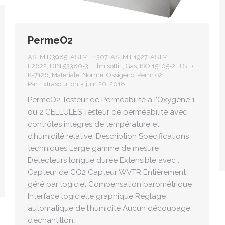
PermeO2
ASTM D3985
,
ASTM F1307
,
ASTM F1927
,
ASTM
F2622
,
DIN 53380-3
,
Film sottili
,
Gas
,
ISO 15105-2
,
JIS
K-7126
,
Materiale
,
Norme
,
Ossigeno
,
Perm o2
Par
Extrasolution
juin 20, 2018
PermeO2 Testeur de Perméabilité à l’Oxygène 1
ou 2 CELLULES Testeur de perméabilité avec
contrôles intégrés de température et
d’humidité relative. Description Spécifications
techniques Large gamme de mesure
Détecteurs longue durée Extensible avec :
Capteur de CO2 Capteur WVTR Entièrement
géré par logiciel Compensation barométrique
Interface logicielle graphique Réglage
automatique de l’humidité Aucun découpage
d’échantillon…