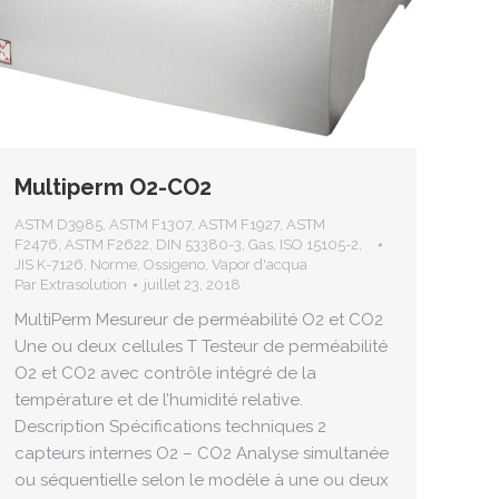
Multiperm O2-CO2
ASTM D3985
,
ASTM F1307
,
ASTM F1927
,
ASTM
F2476
,
ASTM F2622
,
DIN 53380-3
,
Gas
,
ISO 15105-2
,
JIS K-7126
,
Norme
,
Ossigeno
,
Vapor d'acqua
Par
Extrasolution
juillet 23, 2018
MultiPerm Mesureur de perméabilité O2 et CO2
Une ou deux cellules T Testeur de perméabilité
O2 et CO2 avec contrôle intégré de la
température et de l’humidité relative.
Description Spécifications techniques 2
capteurs internes O2 – CO2 Analyse simultanée
ou séquentielle selon le modèle à une ou deux