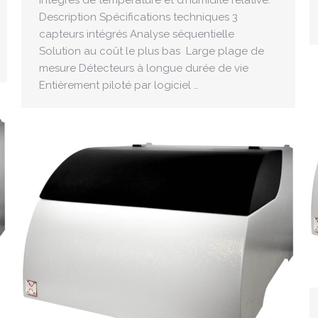
Description Spécifications techniques 3
capteurs intégrés Analyse séquentielle
Solution au coût le plus bas Large plage de
mesure Détecteurs à longue durée de vie
Entièrement piloté par logiciel …