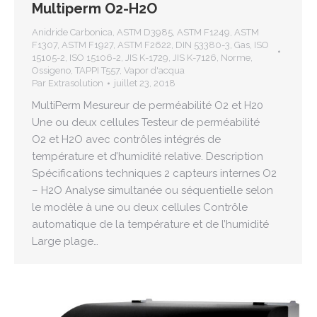
Multiperm O2-H2O
Anidride Carbonica
,
ASTM D3985
,
ASTM F1249
,
ASTM
F1307
,
ASTM F1927
,
ASTM F2622
,
DIN 53380-3
,
Gas
,
ISO
15105-2
,
ISO 15106-2
,
JIS K-1729
,
JIS K-7126
,
Norme
,
Ossigeno
,
TAPPI T557
,
Vapor d'acqua
Par
Extrasolution
juillet 23, 2018
MultiPerm Mesureur de perméabilité O2 et H20
Une ou deux cellules Testeur de perméabilité
O2 et H2O avec contrôles intégrés de
température et d’humidité relative. Description
Spécifications techniques 2 capteurs internes O2
– H2O Analyse simultanée ou séquentielle selon
le modèle à une ou deux cellules Contrôle
automatique de la température et de l’humidité
Large plage…