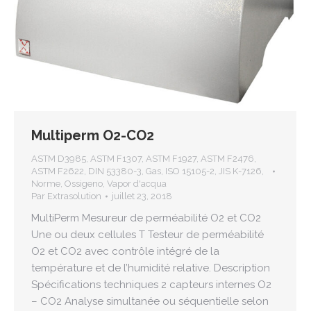
Multiperm O2-CO2
ASTM D3985
,
ASTM F1307
,
ASTM F1927
,
ASTM F2476
,
ASTM F2622
,
DIN 53380-3
,
Gas
,
ISO 15105-2
,
JIS K-7126
,
Norme
,
Ossigeno
,
Vapor d'acqua
Par
Extrasolution
juillet 23, 2018
MultiPerm Mesureur de perméabilité O2 et CO2
Une ou deux cellules T Testeur de perméabilité
O2 et CO2 avec contrôle intégré de la
température et de l’humidité relative. Description
Spécifications techniques 2 capteurs internes O2
– CO2 Analyse simultanée ou séquentielle selon