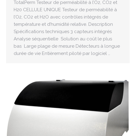
TotalPerm Testeur de perméabilité à l’O2, CO2 et
H20 CELLULE UNIQUE Testeur de perméabilité à
l’O2, CO2 et H2O avec contrôles intégrés de
température et d’humidité relative. Description
Spécifications techniques 3 capteurs intégrés
Analyse séquentielle Solution au coût le plus
bas Large plage de mesure Détecteurs à longue
durée de vie Entièrement piloté par logiciel …