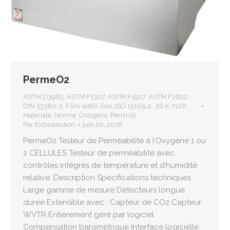
PermeO2
ASTM D3985
,
ASTM F1307
,
ASTM F1927
,
ASTM F2622
,
DIN 53380-3
,
Film sottili
,
Gas
,
ISO 15105-2
,
JIS K-7126
,
Materiale
,
Norme
,
Ossigeno
,
Perm o2
Par
Extrasolution
juin 20, 2018
PermeO2 Testeur de Perméabilité à l’Oxygène 1 ou
2 CELLULES Testeur de perméabilité avec
contrôles intégrés de température et d’humidité
relative. Description Spécifications techniques
Large gamme de mesure Détecteurs longue
durée Extensible avec : Capteur de CO2 Capteur
WVTR Entièrement géré par logiciel
Compensation barométrique Interface logicielle