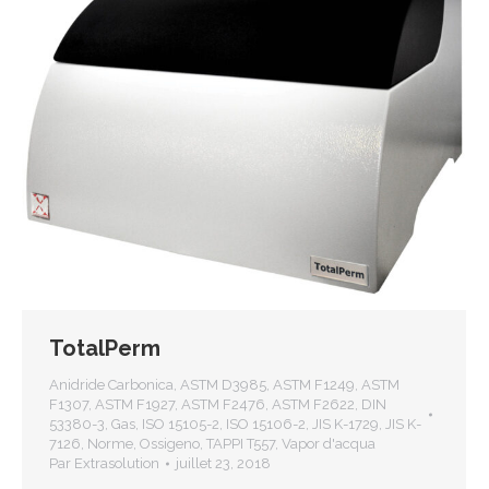
TotalPerm
Anidride Carbonica
,
ASTM D3985
,
ASTM F1249
,
ASTM
F1307
,
ASTM F1927
,
ASTM F2476
,
ASTM F2622
,
DIN
53380-3
,
Gas
,
ISO 15105-2
,
ISO 15106-2
,
JIS K-1729
,
JIS K-
7126
,
Norme
,
Ossigeno
,
TAPPI T557
,
Vapor d'acqua
Par
Extrasolution
juillet 23, 2018